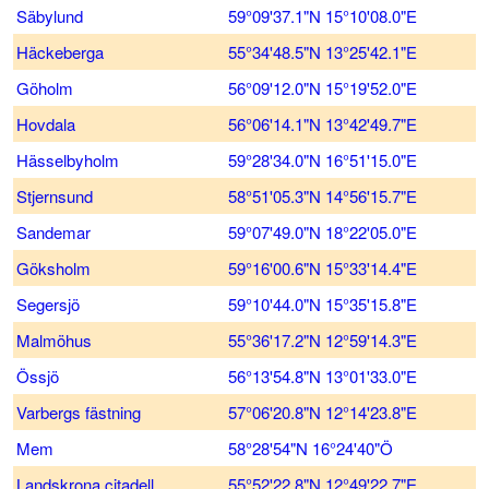
Säbylund
59°09'37.1"N 15°10'08.0"E
Häckeberga
55°34'48.5"N 13°25'42.1"E
Göholm
56°09'12.0"N 15°19'52.0"E
Hovdala
56°06'14.1"N 13°42'49.7"E
Hässelbyholm
59°28'34.0"N 16°51'15.0"E
Stjernsund
58°51'05.3"N 14°56'15.7"E
Sandemar
59°07'49.0"N 18°22'05.0"E
Göksholm
59°16'00.6"N 15°33'14.4"E
Segersjö
59°10'44.0"N 15°35'15.8"E
Malmöhus
55°36'17.2"N 12°59'14.3"E
Össjö
56°13'54.8"N 13°01'33.0"E
Varbergs fästning
57°06'20.8"N 12°14'23.8"E
Mem
58°28'54"N 16°24'40"Ö
Landskrona citadell
55°52'22.8"N 12°49'22.7"E