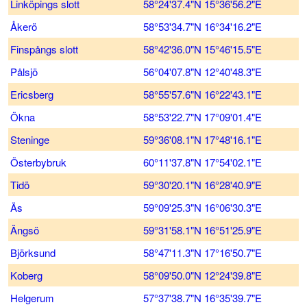
Linköpings slott
58°24'37.4"N 15°36'56.2"E
Åkerö
58°53'34.7"N 16°34'16.2"E
Finspångs slott
58°42'36.0"N 15°46'15.5"E
Pålsjö
56°04'07.8"N 12°40'48.3"E
Ericsberg
58°55'57.6"N 16°22'43.1"E
Ökna
58°53'22.7"N 17°09'01.4"E
Steninge
59°36'08.1"N 17°48'16.1"E
Österbybruk
60°11'37.8"N 17°54'02.1"E
Tidö
59°30'20.1"N 16°28'40.9"E
Äs
59°09'25.3"N 16°06'30.3"E
Ängsö
59°31'58.1"N 16°51'25.9"E
Björksund
58°47'11.3"N 17°16'50.7"E
Koberg
58°09'50.0"N 12°24'39.8"E
Helgerum
57°37'38.7"N 16°35'39.7"E