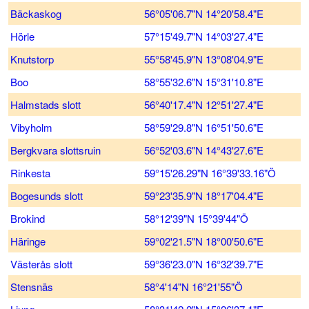
Bäckaskog
56°05'06.7"N 14°20'58.4"E
Hörle
57°15'49.7"N 14°03'27.4"E
Knutstorp
55°58'45.9"N 13°08'04.9"E
Boo
58°55'32.6"N 15°31'10.8"E
Halmstads slott
56°40'17.4"N 12°51'27.4"E
Vibyholm
58°59'29.8"N 16°51'50.6"E
Bergkvara slottsruin
56°52'03.6"N 14°43'27.6"E
Rinkesta
59°15'26.29"N 16°39'33.16"Ö
Bogesunds slott
59°23'35.9"N 18°17'04.4"E
Brokind
58°12'39"N 15°39'44"Ö
Häringe
59°02'21.5"N 18°00'50.6"E
Västerås slott
59°36'23.0"N 16°32'39.7"E
Stensnäs
58°4'14"N 16°21'55"Ö