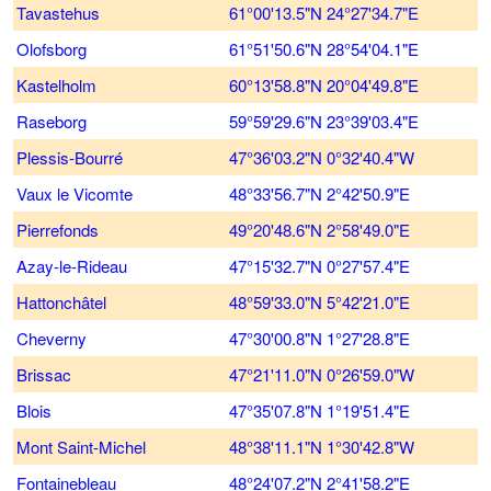
Tavastehus
61°00'13.5"N 24°27'34.7"E
Olofsborg
61°51'50.6"N 28°54'04.1"E
Kastelholm
60°13'58.8"N 20°04'49.8"E
Raseborg
59°59'29.6"N 23°39'03.4"E
Plessis-Bourré
47°36'03.2"N 0°32'40.4"W
Vaux le Vicomte
48°33'56.7"N 2°42'50.9"E
Pierrefonds
49°20'48.6"N 2°58'49.0"E
Azay-le-Rideau
47°15'32.7"N 0°27'57.4"E
Hattonchâtel
48°59'33.0"N 5°42'21.0"E
Cheverny
47°30'00.8"N 1°27'28.8"E
Brissac
47°21'11.0"N 0°26'59.0"W
Blois
47°35'07.8"N 1°19'51.4"E
Mont Saint-Michel
48°38'11.1"N 1°30'42.8"W
Fontainebleau
48°24'07.2"N 2°41'58.2"E