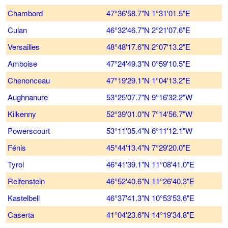
Chambord
47°36'58.7"N 1°31'01.5"E
Culan
46°32'46.7"N 2°21'07.6"E
Versailles
48°48'17.6"N 2°07'13.2"E
Amboise
47°24'49.3"N 0°59'10.5"E
Chenonceau
47°19'29.1"N 1°04'13.2"E
Aughnanure
53°25'07.7"N 9°16'32.2"W
Kilkenny
52°39'01.0"N 7°14'56.7"W
Powerscourt
53°11'05.4"N 6°11'12.1"W
Fénis
45°44'13.4"N 7°29'20.0"E
Tyrol
46°41'39.1"N 11°08'41.0"E
Reifenstein
46°52'40.6"N 11°26'40.3"E
Kastelbell
46°37'41.3"N 10°53'53.6"E
Caserta
41°04'23.6"N 14°19'34.8"E