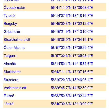
Övedskloster
55°41'11.0"N 13°38'08.6"E
Tyresö
59°14'07.6"N 18°18'16.7"E
Borgeby
55°45'00.3"N 13°02'12.6"E
Gripsholm
59°15'21.9"N 17°13'10.0"E
Stockholms slott
59°19'36.0"N 18°04'19.1"E
Öster Malma
58°57'02.3"N 17°09'29.4"E
Tullgarn
58°57'00.6"N 17°35'03.4"E
Almnäs
58°14'52.1"N 14°15'53.6"E
Skokloster
59°42'11.1"N 17°37'16.6"E
Sturefors
58°19'20.3"N 15°46'06.4"E
Vadstena slott
58°26'45.7"N 14°52'59.9"E
Fullerö
59°32'50.6"N 16°32'44.7"E
Läckö
58°40'30.6"N 13°13'09.0"E