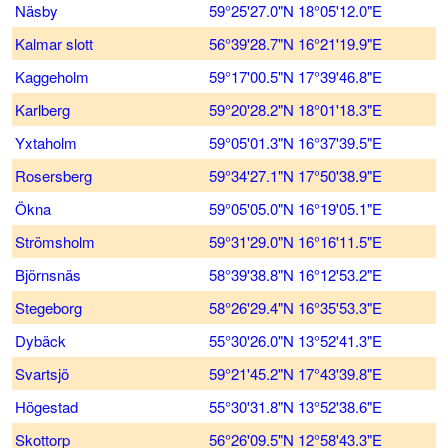
Näsby
59°25'27.0"N 18°05'12.0"E
Kalmar slott
56°39'28.7"N 16°21'19.9"E
Kaggeholm
59°17'00.5"N 17°39'46.8"E
Karlberg
59°20'28.2"N 18°01'18.3"E
Yxtaholm
59°05'01.3"N 16°37'39.5"E
Rosersberg
59°34'27.1"N 17°50'38.9"E
Ökna
59°05'05.0"N 16°19'05.1"E
Strömsholm
59°31'29.0"N 16°16'11.5"E
Björnsnäs
58°39'38.8"N 16°12'53.2"E
Stegeborg
58°26'29.4"N 16°35'53.3"E
Dybäck
55°30'26.0"N 13°52'41.3"E
Svartsjö
59°21'45.2"N 17°43'39.8"E
Högestad
55°30'31.8"N 13°52'38.6"E
Skottorp
56°26'09.5"N 12°58'43.3"E