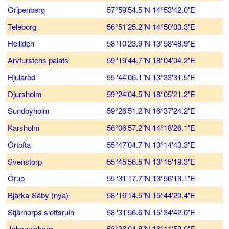
Gripenberg
57°59'54.5"N 14°53'42.0"E
Teleborg
56°51'25.2"N 14°50'03.3"E
Helliden
58°10'23.9"N 13°58'48.9"E
Arvfurstens palats
59°19'44.7"N 18°04'04.2"E
Hjularöd
55°44'06.1"N 13°33'31.5"E
Djursholm
59°24'04.5"N 18°05'21.2"E
Sundbyholm
59°26'51.2"N 16°37'24.2"E
Karsholm
56°06'57.2"N 14°18'26.1"E
Örtofta
55°47'04.7"N 13°14'43.3"E
Svenstorp
55°45'56.5"N 13°15'19.3"E
Örup
55°31'17.7"N 13°56'13.1"E
Bjärka-Säby (nya)
58°16'14.5"N 15°44'20.4"E
Stjärnorps slottsruin
58°31'56.6"N 15°34'42.0"E
Johannisborg
58°36'04.8"N 16°11'53.9"E