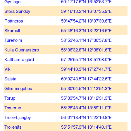
Gysinge
60°17'17.6"N 16°52'53.7"E
Stora Sundby
59°16'13.2"N 16°07'35.9"E
Rottneros
59°47'54.2"N 13°07'39.6"E
Skarhult
55°48'16.3"N 13°22'16.6"E
Tureholm
58°53'46.1"N 17°30'57.8"E
Kulla Gunnarstorp
56°06'32.8"N 12°38'01.6"E
Katthamra gård
57°25'55.1"N 18°51'08.0"E
Vik
59°44'10.3"N 17°27'41.7"E
Salsta
60°02'43.5"N 17°44'22.6"E
Glimmingehus
55°30'04.5"N 14°13'51.3"E
Torup
55°33'54.7"N 13°12'31.3"E
Tosterup
55°28'48.4"N 13°59'11.0"E
Trolle-Ljungby
56°01'18.4"N 14°22'10.8"E
Trollenäs
55°51'57.3"N 13°14'40.1"E