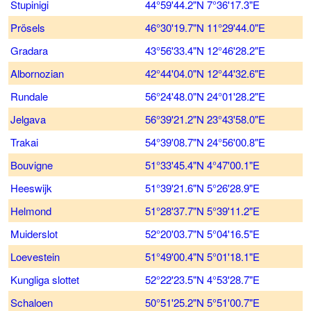
Stupinigi
44°59'44.2"N 7°36'17.3"E
Prösels
46°30'19.7"N 11°29'44.0"E
Gradara
43°56'33.4"N 12°46'28.2"E
Albornozian
42°44'04.0"N 12°44'32.6"E
Rundale
56°24'48.0"N 24°01'28.2"E
Jelgava
56°39'21.2"N 23°43'58.0"E
Trakai
54°39'08.7"N 24°56'00.8"E
Bouvigne
51°33'45.4"N 4°47'00.1"E
Heeswijk
51°39'21.6"N 5°26'28.9"E
Helmond
51°28'37.7"N 5°39'11.2"E
Muiderslot
52°20'03.7"N 5°04'16.5"E
Loevestein
51°49'00.4"N 5°01'18.1"E
Kungliga slottet
52°22'23.5"N 4°53'28.7"E
Schaloen
50°51'25.2"N 5°51'00.7"E