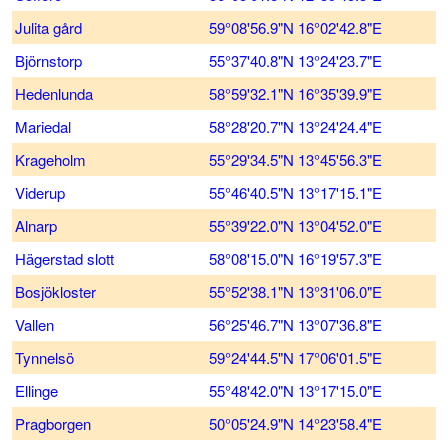
Julita gård
59°08'56.9"N 16°02'42.8"E
Björnstorp
55°37'40.8"N 13°24'23.7"E
Hedenlunda
58°59'32.1"N 16°35'39.9"E
Mariedal
58°28'20.7"N 13°24'24.4"E
Krageholm
55°29'34.5"N 13°45'56.3"E
Viderup
55°46'40.5"N 13°17'15.1"E
Alnarp
55°39'22.0"N 13°04'52.0"E
Hägerstad slott
58°08'15.0"N 16°19'57.3"E
Bosjökloster
55°52'38.1"N 13°31'06.0"E
Vallen
56°25'46.7"N 13°07'36.8"E
Tynnelsö
59°24'44.5"N 17°06'01.5"E
Ellinge
55°48'42.0"N 13°17'15.0"E
Pragborgen
50°05'24.9"N 14°23'58.4"E