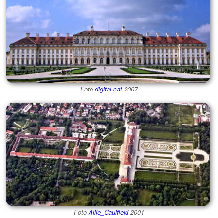
Foto
digital cat
2007
Foto
Allie_Caulfield
2001