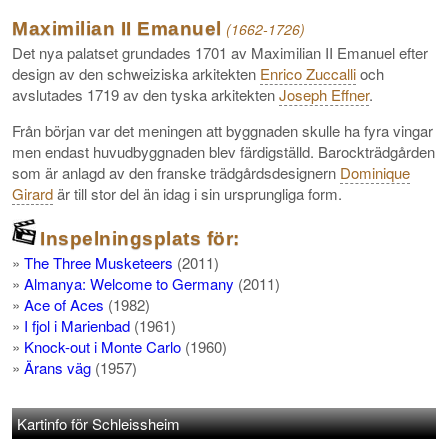
Maximilian II Emanuel
(1662-1726)
Det nya palatset grundades 1701 av Maximilian II Emanuel efter
design av den schweiziska arkitekten
Enrico Zuccalli
och
avslutades 1719 av den tyska arkitekten
Joseph Effner
.
Från början var det meningen att byggnaden skulle ha fyra vingar
men endast huvudbyggnaden blev färdigställd. Barockträdgården
som är anlagd av den franske trädgårdsdesignern
Dominique
Girard
är till stor del än idag i sin ursprungliga form.
Inspelningsplats för:
»
The Three Musketeers
(2011)
»
Almanya: Welcome to Germany
(2011)
»
Ace of Aces
(1982)
»
I fjol i Marienbad
(1961)
»
Knock-out i Monte Carlo
(1960)
»
Ärans väg
(1957)
Kartinfo för Schleissheim