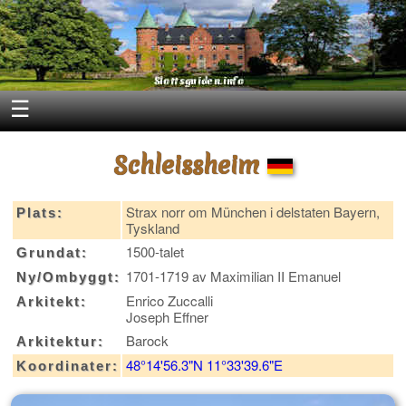
☰
Schleissheim
Strax norr om München i delstaten Bayern,
Plats:
Tyskland
1500-talet
Grundat:
1701-1719 av Maximilian II Emanuel
Ny/Ombyggt:
Enrico Zuccalli
Arkitekt:
Joseph Effner
Barock
Arkitektur:
48°14'56.3"N 11°33'39.6"E
Koordinater: