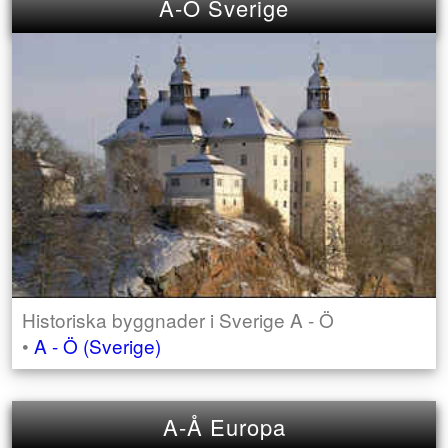
A-Ö Sverige
Historiska byggnader i Sverige A - Ö
•
A - Ö (Sverige)
A-Å Europa