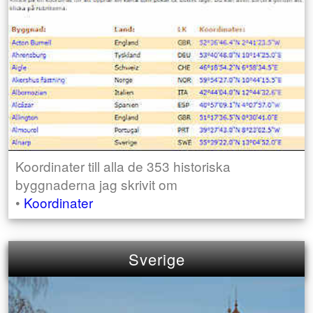
Koordinater till alla de 353 historiska
byggnaderna jag skrivit om
•
Koordinater
Sverige