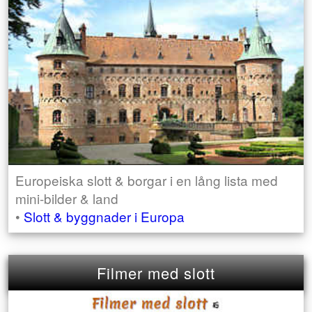
Europeiska slott & borgar i en lång lista med
mini-bilder & land
•
Slott & byggnader i Europa
Filmer med slott