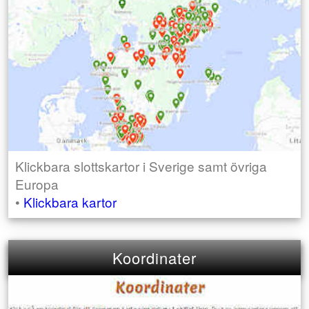
Klickbara slottskartor i Sverige samt övriga
Europa
•
Klickbara kartor
Koordinater