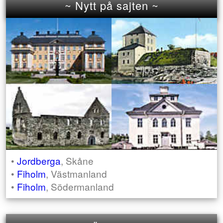
~ Nytt på sajten ~
•
Jordberga
, Skåne
•
Fiholm
, Västmanland
•
Fiholm
, Södermanland