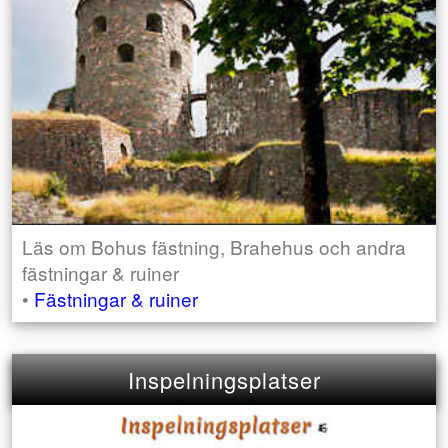
Läs om Bohus fästning, Brahehus och andra
fästningar & ruiner
•
Fästningar & ruiner
Inspelningsplatser