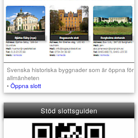
Svenska historiska byggnader som är öppna för
allmänheten
•
Öppna slott
Stöd slottsguiden