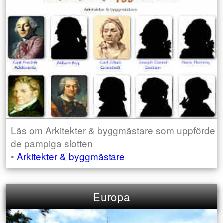
Läs om Arkitekter & byggmästare som uppförde
de pampiga slotten
•
Arkitekter & byggmästare
Europa